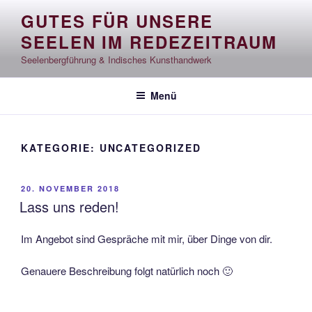
Zum
GUTES FÜR UNSERE
Inhalt
SEELEN IM REDEZEITRAUM
springen
Seelenbergführung & Indisches Kunsthandwerk
Menü
KATEGORIE:
UNCATEGORIZED
VERÖFFENTLICHT
20. NOVEMBER 2018
AM
Lass uns reden!
Im Angebot sind Gespräche mit mir, über Dinge von dir.
Genauere Beschreibung folgt natürlich noch 🙂