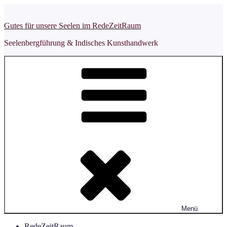
Zum
Inhalt
Gutes für unsere Seelen im RedeZeitRaum
springen
Seelenbergführung & Indisches Kunsthandwerk
Menü
RedeZeitRaum